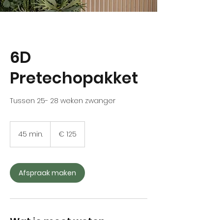
6D
Pretechopakket
Tussen 25- 28 weken zwanger
125
euro
45 min.
4
€ 125
5
m
i
n
Afspraak maken
.