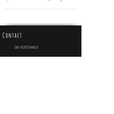
Contact
06-82079463
info@babypretwestland.nl
Openingstijden
Maandag: 10:00 - 21:30 uur
Dinsdag: 10:00 - 17:00 uur
Woensdag: 10:00 - 21:30 uur
Donderdag: Gesloten
Vrijdag: Gesloten